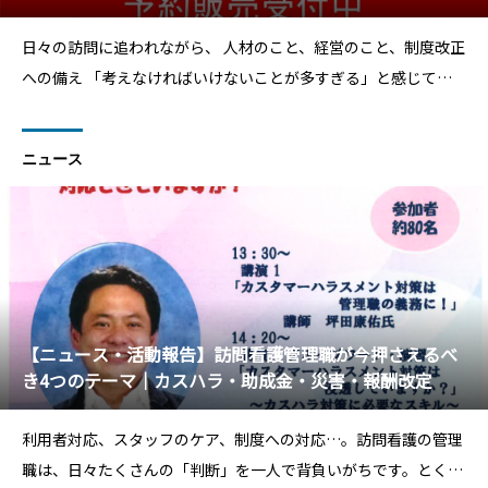
対応
日々の訪問に追われながら、 人材のこと、経営のこと、制度改正
への備え―― 「考えなければいけないことが多すぎる」と感じてい
ませんか？カスタマーハラスメント対策、処遇改善加算の新設、
保険外訪問看護のルールづくり、そして“ひとりで抱え込まない
ニュース
経営”への転換。 訪問看護を取り巻く環境は
【ニュース・活動報告】訪問看護管理職が今押さえるべ
き4つのテーマ｜カスハラ・助成金・災害・報酬改定
利用者対応、スタッフのケア、制度への対応…。訪問看護の管理
職は、日々たくさんの「判断」を一人で背負いがちです。とくに