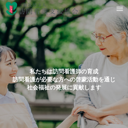
私
た
ち
は
訪
問
看
護
師
の
育
成
訪
問
看
護
が
必
要
な
方
へ
の
啓
蒙
活
動
を
通
じ
社
会
福
祉
の
発
展
に
貢
献
し
ま
す