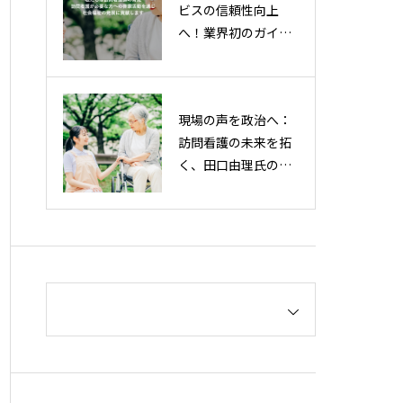
ビスの信頼性向上
へ！業界初のガイド
ラインを策定・2025
年7月24日（木）公
開決定
現場の声を政治へ：
訪問看護の未来を拓
く、田口由理氏の挑
戦