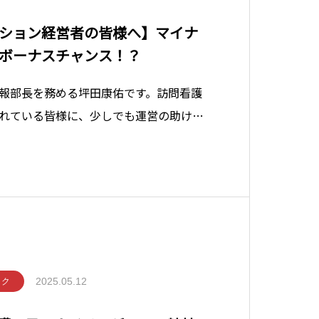
ション経営者の皆様へ】マイナ
ボーナスチャンス！？
報部長を務める坪田康佑です。訪問看護
れている皆様に、少しでも運営の助けに
す。今回は、誤解を恐れずに率直に申し
ス5万円のチャンス」とも言える情報で
「マイナ保険証の利用促進のための取組
2025.05.12
ック