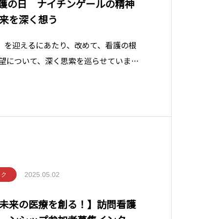
日看護の日 ナイチンゲールの精神
来を深く想う
日」を迎えるにあたり、改めて、看護の根
望について、深く思索を巡らせていま
生きた時代を振り返ると、病院看護師の
設看護に比べて、必ずしも高いとは言え
は、病院看護の専門性を確立し、その価値
2025.05.02
ック
未来の医療を創る！】訪問看護