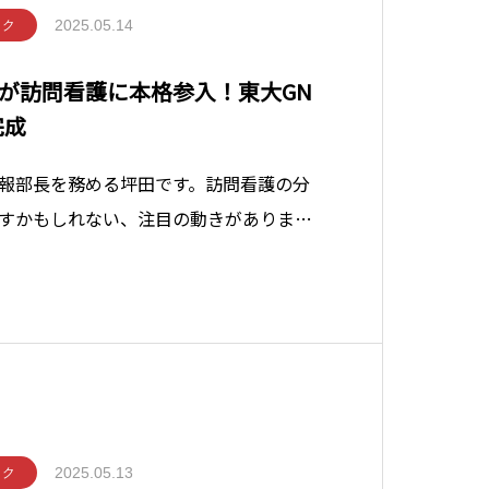
2025.05.14
ック
が訪問看護に本格参入！東大GN
完成
報部長を務める坪田です。訪問看護の分
すかもしれない、注目の動きがありま
が、訪問看護の研究と実践に本腰を入れ
！東京大学大学院医学系研究科附属グロ
ーチセンター（GNRC）は、東京
2025.05.13
ック