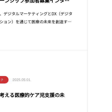
ーンシップ参加者募集インター
、デジタルマーケティングとDX（デジタ
ション）を通じて医療の未来を創造する
加者を募集しています。 訪問看護業界の
フェッショナルたちと共に、デジタル技
の価値を高めることに挑戦してみ
2025.05.01
ック
考える医療的ケア児支援の未