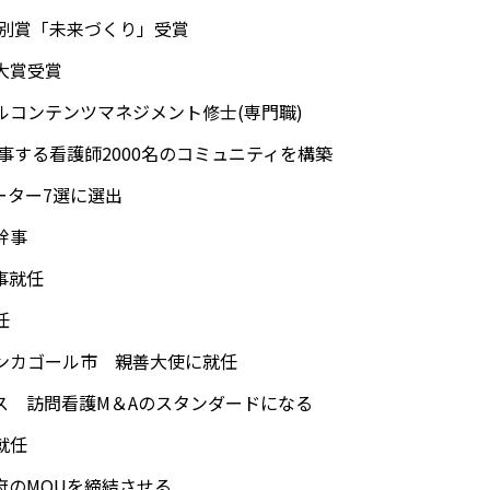
6特別賞「未来づくり」受賞
大賞受賞
ルコンテンツマネジメント修士(専門職)
従事する看護師2000名のコミュニティを構築
ーター7選に選出
幹事
事就任
任
ランカゴール市 親善大使に就任
ース 訪問看護M＆Aのスタンダードになる
就任
府のMOUを締結させる