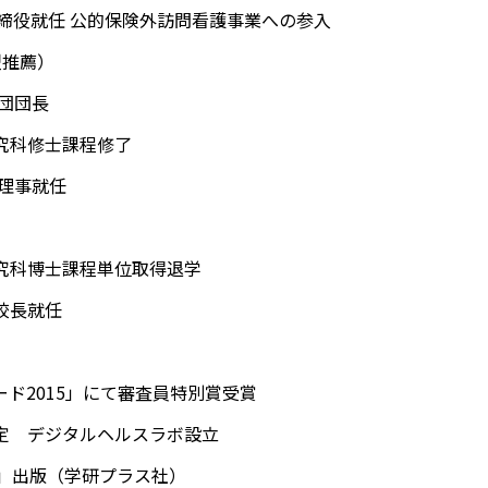
取締役就任 公的保険外訪問看護事業への参入
盟推薦）
遣団団長
研究科修士課程修了
表理事就任
研究科博士課程単位取得退学
校長就任
ード2015」にて審査員特別賞受賞
認定 デジタルヘルスラボ設立
0」出版（学研プラス社）