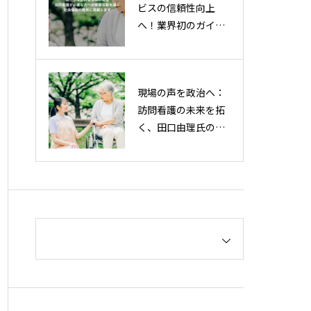
ビスの信頼性向上
へ！業界初のガイド
ラインを策定・2025
年7月24日（木）公
開決定
現場の声を政治へ：
訪問看護の未来を拓
く、田口由理氏の挑
戦