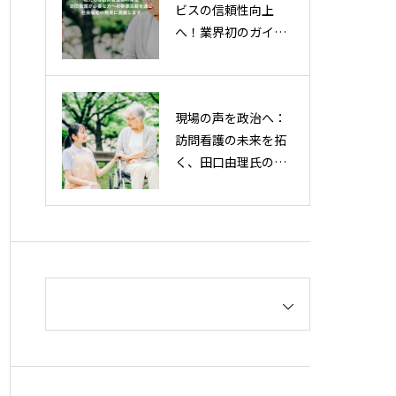
ビスの信頼性向上
へ！業界初のガイド
ラインを策定・2025
年7月24日（木）公
開決定
現場の声を政治へ：
訪問看護の未来を拓
く、田口由理氏の挑
戦