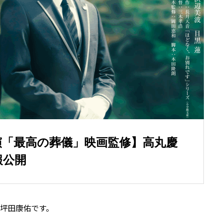
演「最高の葬儀」映画監修】高丸慶
報公開
坪田康佑です。