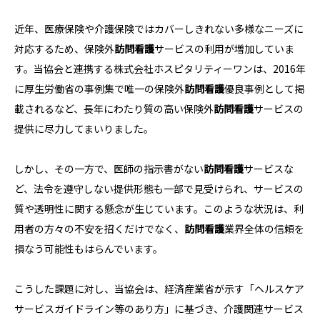
近年、医療保険や介護保険ではカバーしきれない多様なニーズに
対応するため、保険外
訪問看護
サービスの利用が増加していま
す。当協会と連携する株式会社ホスピタリティーワンは、2016年
に厚生労働省の事例集で唯一の保険外
訪問看護
優良事例として掲
載されるなど、長年にわたり質の高い保険外
訪問看護
サービスの
提供に尽力してまいりました。
しかし、その一方で、医師の指示書がない
訪問看護
サービスな
ど、法令を遵守しない提供形態も一部で見受けられ、サービスの
質や透明性に関する懸念が生じています。このような状況は、利
用者の方々の不安を招くだけでなく、
訪問看護
業界全体の信頼を
損なう可能性もはらんでいます。
こうした課題に対し、当協会は、経済産業省が示す「ヘルスケア
サービスガイドライン等のあり方」に基づき、介護関連サービス