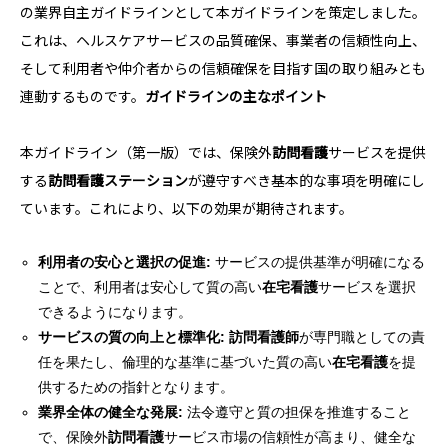
の業界自主ガイドラインとして本ガイドラインを策定しました。
これは、ヘルスケアサービスの品質確保、事業者の信頼性向上、
そして利用者や仲介者からの信頼確保を目指す国の取り組みとも
連動するものです。
ガイドラインの主なポイント
本ガイドライン（第一版）では、保険外
訪問看護
サービスを提供
する
訪問看護ステーション
が遵守すべき基本的な事項を明確にし
ています。これにより、以下の効果が期待されます。
利用者の安心と選択の促進:
サービスの提供基準が明確になる
ことで、利用者は安心して質の高い
在宅看護
サービスを選択
できるようになります。
サービスの質の向上と標準化:
訪問看護師
が専門職としての責
任を果たし、倫理的な基準に基づいた質の高い
在宅看護
を提
供するための指針となります。
業界全体の健全な発展:
法令遵守と質の担保を推進すること
で、保険外
訪問看護
サービス市場の信頼性が高まり、健全な