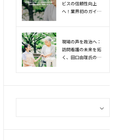
ビスの信頼性向上
へ！業界初のガイド
ラインを策定・2025
年7月24日（木）公
開決定
現場の声を政治へ：
訪問看護の未来を拓
く、田口由理氏の挑
戦